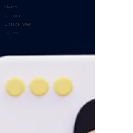
Viagem
Carreira
Dicas de Inglês
LS News