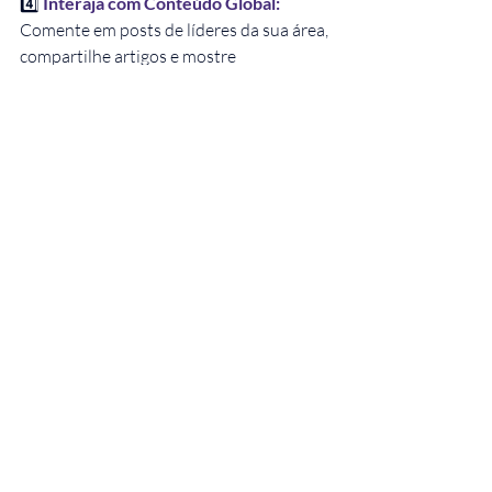
4️⃣ 
Interaja com Conteúdo Global:
Comente em posts de líderes da sua área, 
compartilhe artigos e mostre 
engajamento com temas internacionais.
Conclusão: Prepare-
se para 
Oportunidades 
Globais
Atualizar seu perfil do LinkedIn em inglês 
é mais do que uma simples tradução — é 
uma estratégia para abrir portas em um 
mercado globalizado. Com um perfil bem 
estruturado, você demonstra que está 
pronto para os desafios de uma carreira 