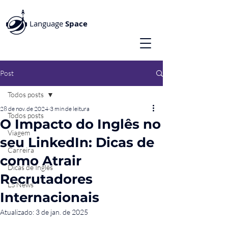
Language
Space
Post
Todos posts
28 de nov. de 2024
3 min de leitura
Todos posts
O Impacto do Inglês no
Viagem
seu LinkedIn: Dicas de
Carreira
como Atrair
Dicas de Inglês
Recrutadores
LS News
Internacionais
Atualizado:
3 de jan. de 2025