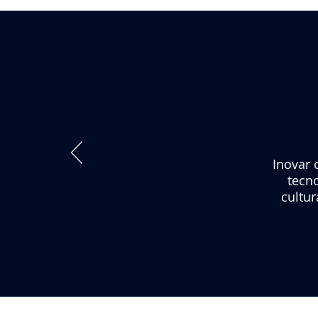
Inovar 
tecno
cultu