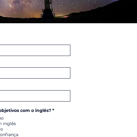
O
objetivos com o inglês?
*
b
ho
r
i
m inglês
g
ão
a
confiança
t