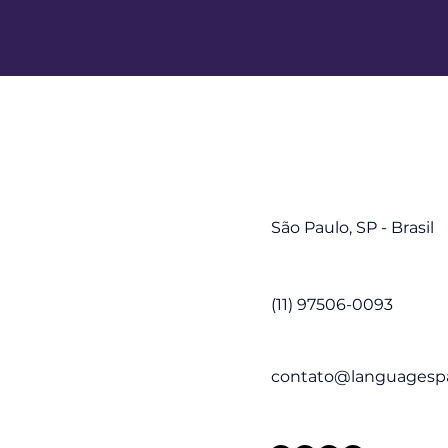
São Paulo, SP -
Brasil
(11) 97506-0093
contato@languagesp