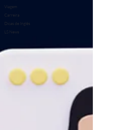
Viagem
Carreira
Dicas de Inglês
LS News