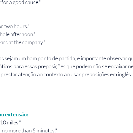
for a good cause."
or two hours."
whole afternoon."
ears at the company."
s sejam um bom ponto de partida, é importante observar qu
áticos para essas preposições que podem não se encaixar ne
restar atenção ao contexto ao usar preposições em inglês.
ou extensão:
10 miles."
r no more than 5 minutes."