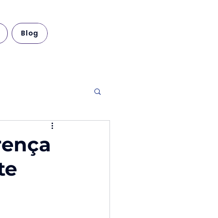
Blog
rença
te