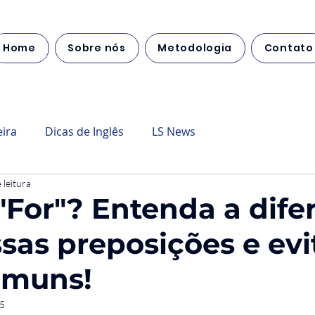
Home
Sobre nós
Metodologia
Contato
eira
Dicas de Inglês
LS News
 leitura
 "For"? Entenda a dife
ssas preposições e evi
omuns!
25