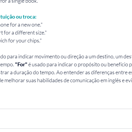
for a single book."
tuição ou troca:
hone for a new one."
 for a different size."
ich for your chips."
ado para indicar movimento ou direção a um destino, um des
tempo. 
"For"
 é usado para indicar o propósito ou benefício 
rar a duração do tempo. Ao entender as diferenças entre e
e melhorar suas habilidades de comunicação em inglês e evit