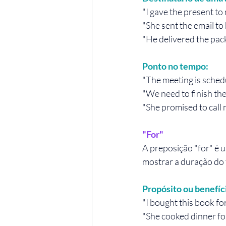
"I gave the present to 
"She sent the email to 
"He delivered the pac
Ponto no tempo:
"The meeting is schedu
"We need to finish the
"She promised to call m
"For" 
A preposição "for" é 
mostrar a duração do
Propósito ou benefíc
"I bought this book for
"She cooked dinner for