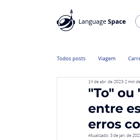
Language
Space
Todos posts
Viagem
Carr
19 de abr. de 2023
2 min de
"To" ou
entre e
erros c
Atualizado:
3 de jan. de 20