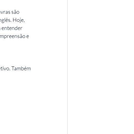
avras são 
lês. Hoje, 
a entender 
ompreensão e 
etivo. Também 