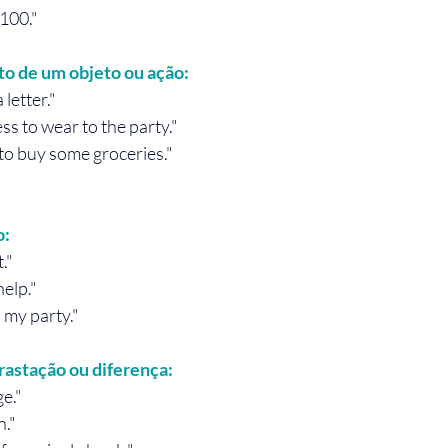
$100."
o de um objeto ou ação:
 letter."
s to wear to the party."
to buy some groceries."
o:
."
help."
 my party."
astação ou diferença:
ge."
n."