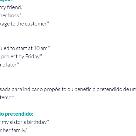
my friend."
her boss."
kage to the customer."
led to start at 10 am."
 project by Friday."
e later."
usada para indicar o propósito ou benefício pretendido de u
 tempo.
io pretendido:
 my sister's birthday."
 her family."