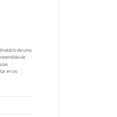
tinatário de uma 
pretendido de 
ssas 
ar erros 