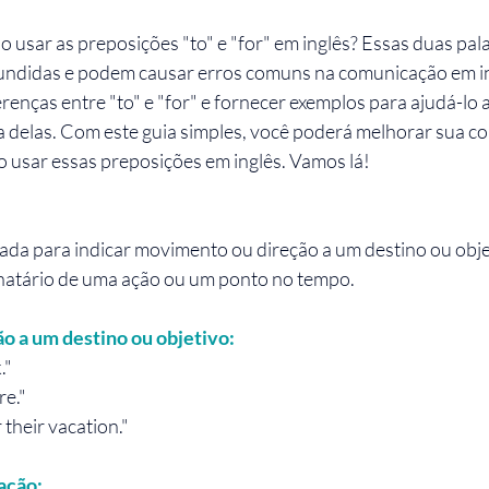
o usar as preposições "to" e "for" em inglês? Essas duas pal
ndidas e podem causar erros comuns na comunicação em ing
renças entre "to" e "for" e fornecer exemplos para ajudá-lo 
 delas. Com este guia simples, você poderá melhorar sua c
o usar essas preposições em inglês. Vamos lá!
sada para indicar movimento ou direção a um destino ou obj
inatário de uma ação ou um ponto no tempo.
 a um destino ou objetivo:
."
re."
 their vacation."
ação: