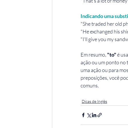
"That's a lot of money 
Indicando uma substi
"She traded her old p
"He exchanged his shirt
"I'll give you my sandw
Em resumo, 
"to"
 é us
ação ou um ponto no 
uma ação ou para most
preposições, você pod
comuns.
Dicas de Inglês