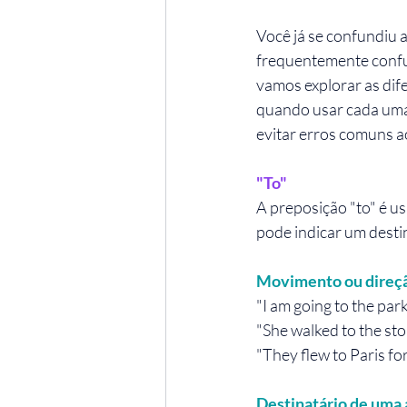
Você já se confundiu a
frequentemente confu
vamos explorar as dife
quando usar cada uma
evitar erros comuns a
"To" 
A preposição "to" é u
pode indicar um dest
Movimento ou direção
"I am going to the park
"She walked to the sto
"They flew to Paris for
Destinatário de uma 