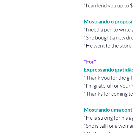
"I can lend you up to 
Mostrando o propósit
"I need a pen to write a
"She bought a new dres
"He went to the store 
"For"
Expressando gratidã
"Thank you for the gift
"I'm grateful for your 
"Thanks for coming to
Mostrando uma contr
"He is strong for his a
"She is tall for a woma