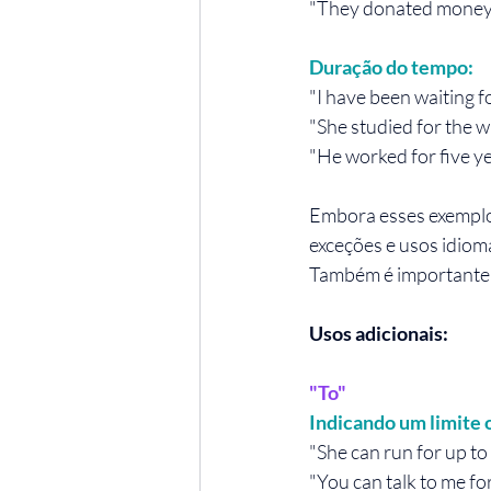
"They donated money 
Duração do tempo:
"I have been waiting f
"She studied for the 
"He worked for five y
Embora esses exemplo
exceções e usos idiom
Também é importante p
Usos adicionais:
"To"
Indicando um limite 
"She can run for up to 
"You can talk to me fo