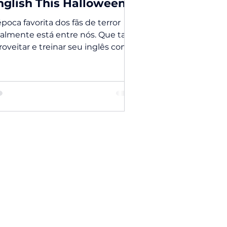
nglish This Halloween
época favorita dos fãs de terror
nalmente está entre nós. Que tal
roveitar e treinar seu inglês com
ries e filmes da Netflix?