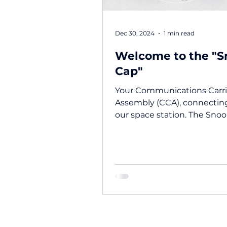
Dec 30, 2024
1 min read
Welcome to the "S
Cap"
Your Communications Carri
Assembly (CCA), connectin
our space station. The Snoopy Cap
will be our monthly newslet
sharing...