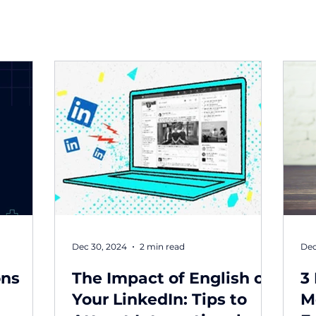
Dec 30, 2024
2 min read
Dec
ons
The Impact of English on
3
Your LinkedIn: Tips to
M