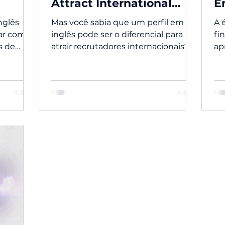
Attract International
E
Recruiters
nglês
Mas você sabia que um perfil em
A 
ar com
inglês pode ser o diferencial para
fi
s de
atrair recrutadores internacionais?
ap
sé