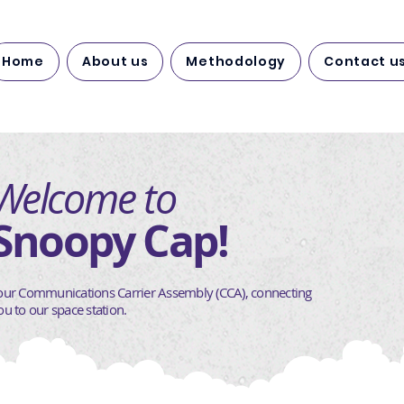
Home
About us
Methodology
Contact u
Welcome to
Snoopy Cap!
our Communications Carrier Assembly (CCA), connecting
ou to our space station.