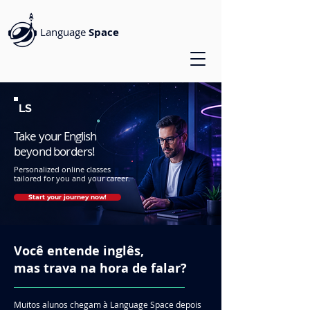
Language
Space
LS
Take your English
beyond borders!
Personalized online classes
tailored for you and your career.
Start your journey now!
Você entende inglês,
mas trava na hora de falar?
Muitos alunos chegam à Language Space depois