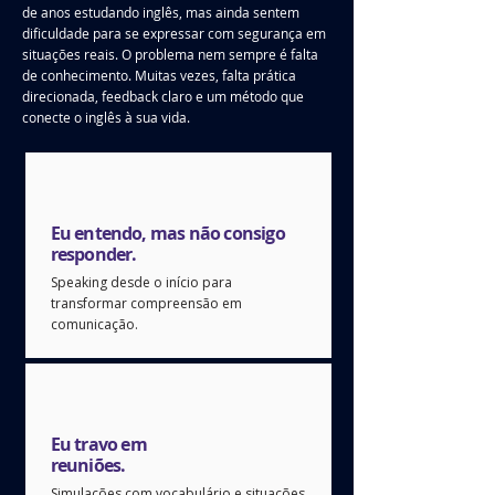
de anos estudando inglês, mas ainda sentem
dificuldade para se expressar com segurança em
situações reais. O problema nem sempre é falta
de conhecimento. Muitas vezes, falta prática
direcionada, feedback claro e um método que
conecte o inglês à sua vida.
Eu entendo, mas não consigo
responder.
Speaking desde o início para
transformar compreensão em
comunicação.
Eu travo em
reuniões.
Simulações com vocabulário e situações