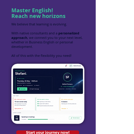
Master English!
Reach new horizons
We believe that learning is evolving.
With native consultants and a
personalized
approach
, we connect you to your next level,
whether in Business English or personal
development.
All of this with the flexibility you need!
Start your journey now!