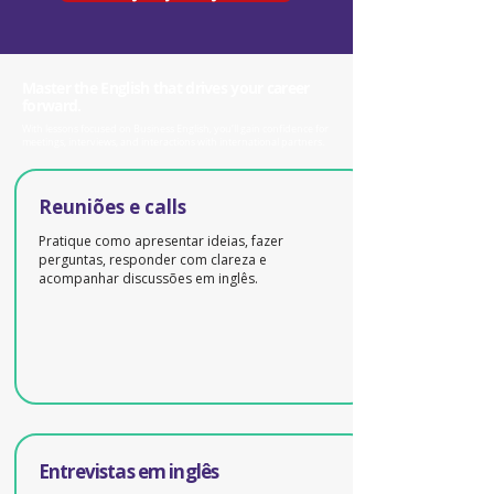
Master the English that drives your career
forward.
With lessons focused on Business English, you’ll gain confidence for
meetings, interviews, and interactions with international partners.
Reuniões e calls
Pratique como apresentar ideias, fazer
perguntas, responder com clareza e
acompanhar discussões em inglês.
Entrevistas em inglês