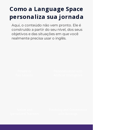
Como a Language Space
personaliza sua jornada
Aqui, o conteúdo não vem pronto. Ele é
construído a partir do seu nível, dos seus
objetivos e das situações em que você
realmente precisa usar o inglês.
Private or
Personalization with
Pair Lessons
Artificial Intelligence
Native and
Flexibility and Convenience
Specialized Teachers
with Bookings